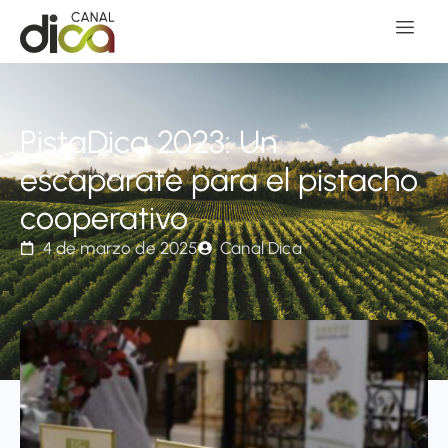
PistaDica 2023: Un
escaparate para el pistacho
cooperativo
4 de marzo de 2025
Canal Dica